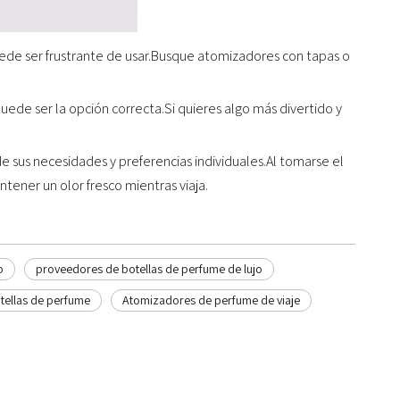
ede ser frustrante de usar.Busque atomizadores con tapas o
ede ser la opción correcta.Si quieres algo más divertido y
 sus necesidades y preferencias individuales.Al tomarse el
tener un olor fresco mientras viaja.
o
proveedores de botellas de perfume de lujo
tellas de perfume
Atomizadores de perfume de viaje