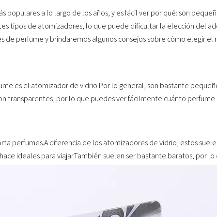
populares a lo largo de los años, y es fácil ver por qué: son peque
es tipos de atomizadores, lo que puede dificultar la elección del 
es de perfume y brindaremos algunos consejos sobre cómo elegir el 
ume es el atomizador de vidrio.Por lo general, son bastante peque
n transparentes, por lo que puedes ver fácilmente cuánto perfume t
rta perfumes.A diferencia de los atomizadores de vidrio, estos sue
hace ideales para viajar.También suelen ser bastante baratos, por lo