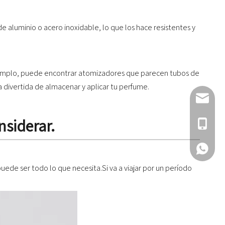
aluminio o acero inoxidable, lo que los hace resistentes y
jemplo, puede encontrar atomizadores que parecen tubos de
a divertida de almacenar y aplicar tu perfume.
Envíanos 
nsiderar.
Llámame
¡Hola!
ede ser todo lo que necesita.Si va a viajar por un período