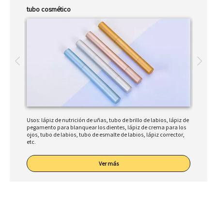
tubo cosmético
Mini at
llo para
Usos: lápiz de nutrición de uñas, tubo de brillo de labios, lápiz de
Los mini
pegamento para blanquear los dientes, lápiz de crema para los
sin fuga
ojos, tubo de labios, tubo de esmalte de labios, lápiz corrector,
opciones
etc.
Ver más