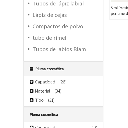
Tubos de lápiz labial
5 ml Presi
perfume de
Lápiz de cejas
fondo cu
Compactos de polvo
tubo de rímel
Tubos de labios Blam
Pluma cosmética
Capacidad
(28)
Material
(34)
Tipo
(31)
Pluma cosmética
Capacidad
28