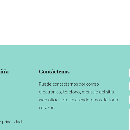
ñía
Contáctenos
Puede contactarnos por correo
electrónico, teléfono, mensaje del sitio
web oficial, etc. Le atenderemos de todo
corazón.
e privacidad