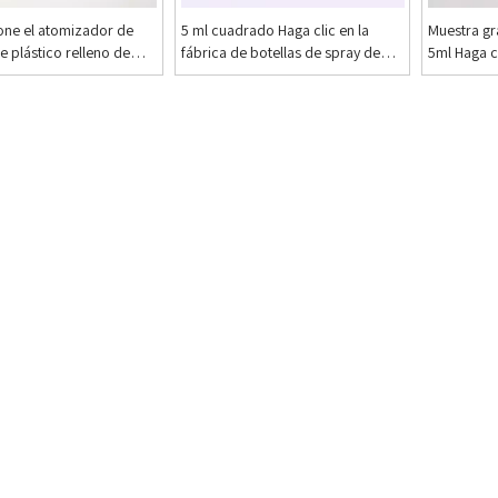
one el atomizador de
5 ml cuadrado Haga clic en la
Muestra gr
 plástico relleno de
fábrica de botellas de spray de
5ml Haga c
adrado
atomizador llena de perfume.
perfume Bo
perfume Bo
Parte infer