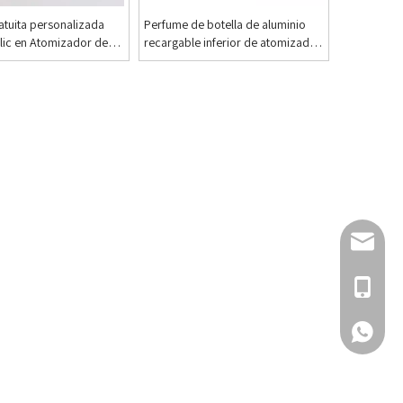
atuita personalizada
Perfume de botella de aluminio
lic en Atomizador de
recargable inferior de atomizador
tella de spray de
de perfume de clic de lujo vacío
tella de perfume vacía
personalizado de 5 ml
ior recargable
Envíanos 
Llámame
¡Hola!