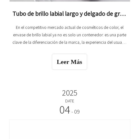
Tubo de brillo labial largo y delgado de gran capacidad: empaque personalizado para marcas de maquillaje y fábricas de rellenos
En el competitivo mercado actual de cosméticos de color, el
envase de brillo labial ya no es solo un contenedor: es una parte
clave de la diferenciación de la marca, la experiencia del usuario
y la eficiencia de la producción. Nuestro tubo de brillo de labios
largo y delgado de gran capacidad es una solución de empaque
Leer Más
recientemente desarrollada y diseñada específicamente para
**B2B
2025
DATE
04
- 09