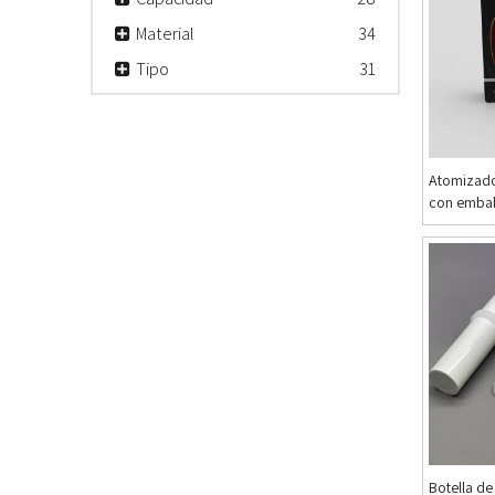
Material
34
Tipo
31
Atomizado
con embal
Botella d