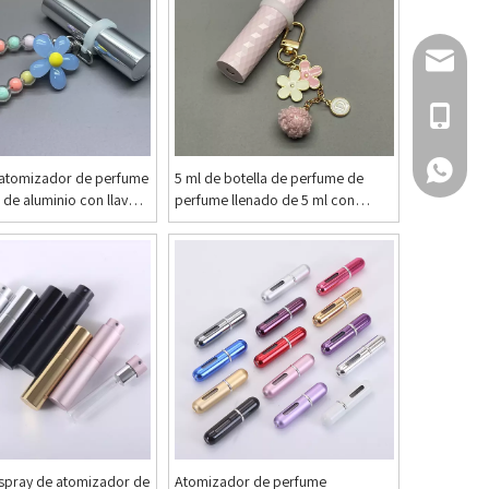
Envíanos 
Llámame
¡Hola!
 atomizador de perfume
5 ml de botella de perfume de
 de aluminio con llaves
perfume llenado de 5 ml con
llavero
 spray de atomizador de
Atomizador de perfume