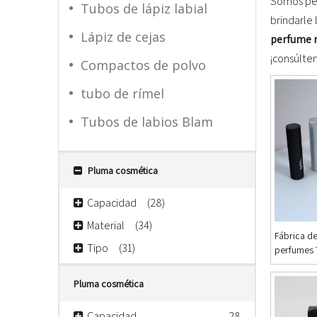
Somos per
Tubos de lápiz labial
brindarle
Lápiz de cejas
perfume 
¡consúlte
Compactos de polvo
tubo de rímel
Tubos de labios Blam
Pluma cosmética
Capacidad
(28)
Material
(34)
Fábrica d
Tipo
(31)
perfumes 
Pluma cosmética
Capacidad
28