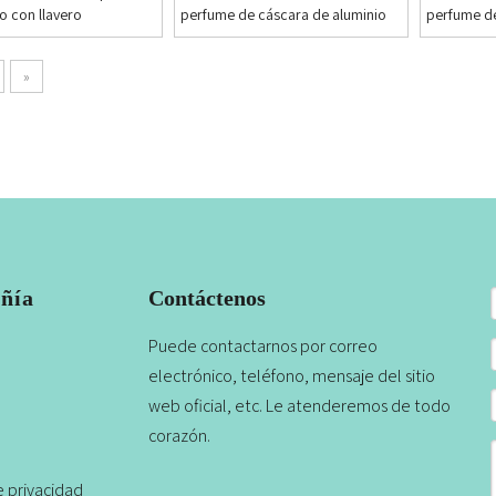
o con llavero
perfume de cáscara de aluminio
perfume de
Twist con 
interno de 
»
ñía
Contáctenos
Puede contactarnos por correo
electrónico, teléfono, mensaje del sitio
web oficial, etc. Le atenderemos de todo
corazón.
e privacidad