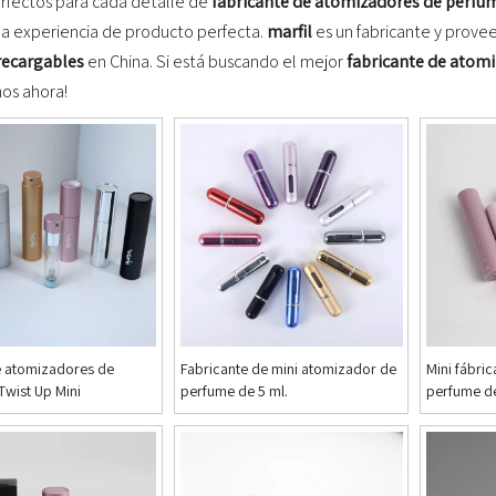
fectos para cada detalle de
fabricante de atomizadores de perfu
 la experiencia de producto perfecta.
marfil
es un fabricante y prove
recargables
en China. Si está buscando el mejor
fabricante de atom
nos ahora!
e atomizadores de
Fabricante de mini atomizador de
Mini fábric
Twist Up Mini
perfume de 5 ml.
perfume d