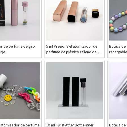
r de perfume de giro
5 ml Presione el atomizador de
Botella de
aje
perfume de plástico relleno de
recargable
fondo cuadrado
con llaves
e atomizador de perfume
10 ml Twist Atner Bottle Inner
Botella de