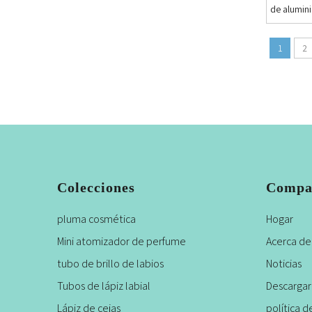
de alumini
1
2
Colecciones
Compa
pluma cosmética
Hogar
Mini atomizador de perfume
Acerca de
tubo de brillo de labios
Noticias
Tubos de lápiz labial
Descargar
Lápiz de cejas
política d