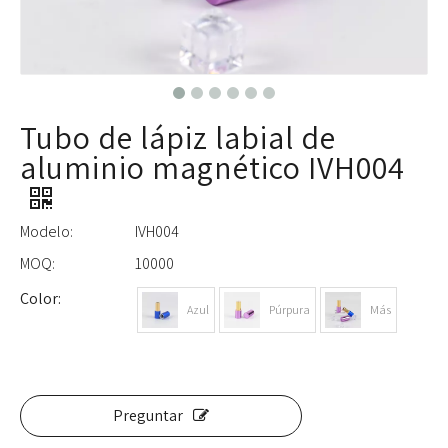
Tubo de lápiz labial de
aluminio magnético IVH004
Modelo:
IVH004
MOQ:
10000
Color:
Azul
Púrpura
Más
Preguntar