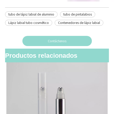
tubo de lápiz labial de aluminio
tubo de pintalabios
Lápiz labial tubo cosmético
Contenedores de lápiz labial
Contáctenos
Productos relacionados
Ve